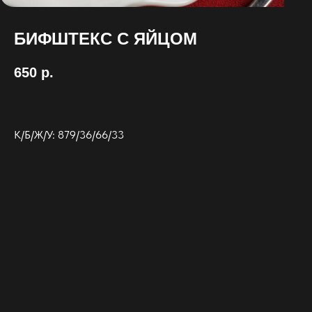
БИФШТЕКС С ЯЙЦОМ
650
р.
К/Б/Ж/У: 879/36/66/33